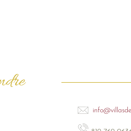
indre
info@villasd