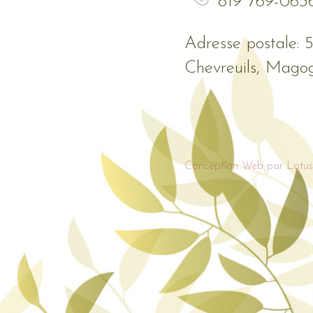
819 769-063
Adresse postale: 
Chevreuils, Mago
Conception Web par Lotus