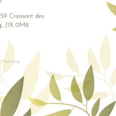
6
559 Croissant des
g, J1X 0M8
 Marketing