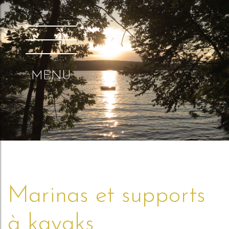
MENU
Marinas et supports
à kayaks