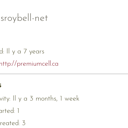
roybell-net
d: Il y a 7 years
http://premiumcell.ca
s
vity: Il y a 3 months, 1 week
arted: 1
reated: 3