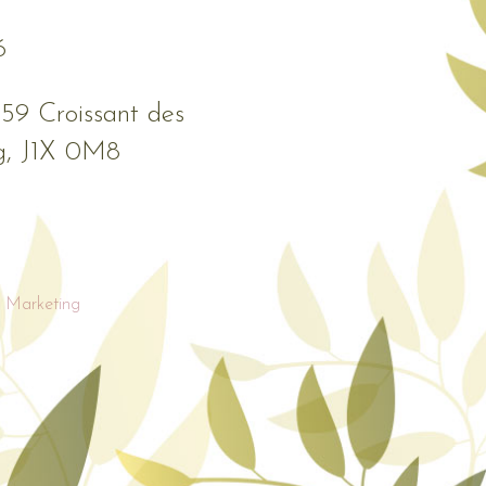
6
559 Croissant des
g, J1X 0M8
 Marketing