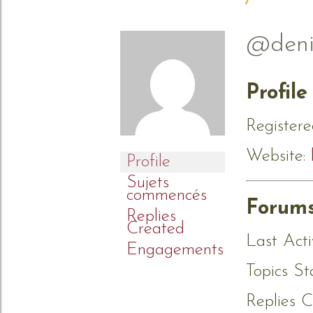
@denis
Profile
Registere
Website:
Profile
Sujets
commencés
Forum
Replies
Created
Last Acti
Engagements
Topics St
Replies C