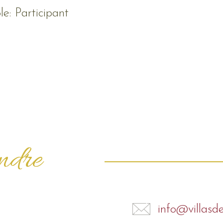
e: Participant
indre
info@villasd