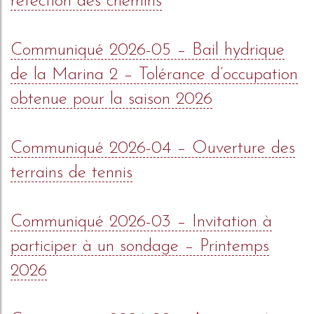
réfection des chemins
Communiqué 2026-05 – Bail hydrique
de la Marina 2 – Tolérance d’occupation
obtenue pour la saison 2026
Communiqué 2026-04 – Ouverture des
terrains de tennis
Communiqué 2026-03 – Invitation à
participer à un sondage – Printemps
2026